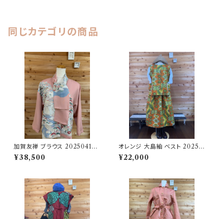
同じカテゴリの商品
加賀友禅 ブラウス 202504151
オレンジ 大島紬 ベスト 20250
708
4081338
¥38,500
¥22,000