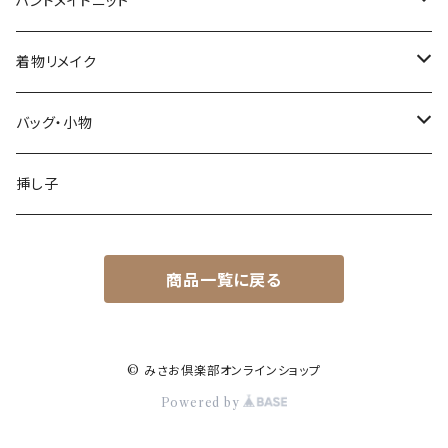
トップス
ハンドメイドニット
ワンピース
春・夏シーズン
着物リメイク
スカート
秋・冬シーズン
トップス
バッグ・小物
パンツ
スカート
バッグ
挿し子
オーバーオール他
パンツ・オーバーオール
その他
商品一覧に戻る
ワンピース
セット
© みさお倶楽部オンラインショップ
Powered by