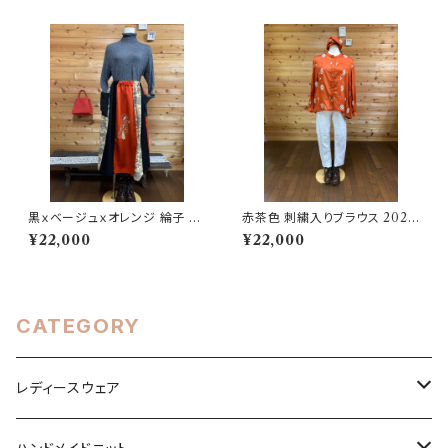
黒ｘベージュｘオレンジ 綸子 パ
赤茶色 刺繍入りブラウス 2025
ッチワークスカート 202504151
06251728
¥22,000
¥22,000
715
CATEGORY
レディースウェア