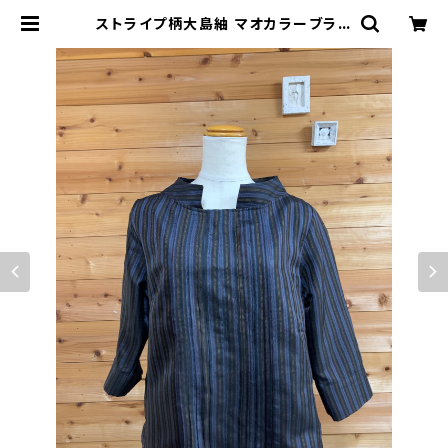
ストライプ柄大島紬 マオカラーブラウ
ス 202504011132 | みさお倶楽部オ
ンラインショップ