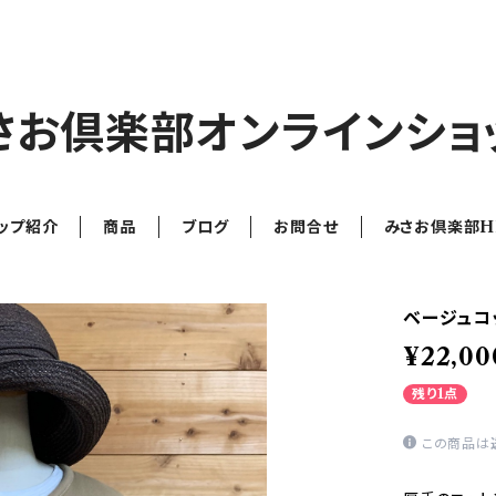
さお倶楽部オンラインショ
ップ紹介
商品
ブログ
お問合せ
みさお倶楽部H
ベージュコッ
¥22,00
残り1点
この商品は