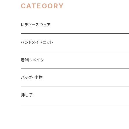
CATEGORY
レディースウェア
トップス
ハンドメイドニット
ワンピース
春・夏シーズン
着物リメイク
スカート
秋・冬シーズン
トップス
バッグ・小物
パンツ
スカート
バッグ
挿し子
オーバーオール他
パンツ・オーバーオール
その他