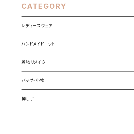
CATEGORY
レディースウェア
トップス
ハンドメイドニット
ワンピース
春・夏シーズン
着物リメイク
スカート
秋・冬シーズン
トップス
バッグ・小物
パンツ
スカート
バッグ
挿し子
オーバーオール他
パンツ・オーバーオール
その他