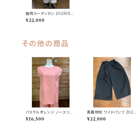
猫柄カーディガン 20250525
1646
¥22,000
その他の商品
パステルオレンジ ノースリー
黒着物地 ワイドパンツ 2025
ブプルオーバー 202506251
02101029
¥16,500
¥22,000
653