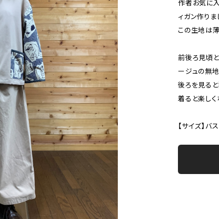
作者お気に入
ィガン作りま
この生地は薄
前後ろ見頃
ージュの無地
後ろを見ると
着ると楽しく
【サイズ】バスト