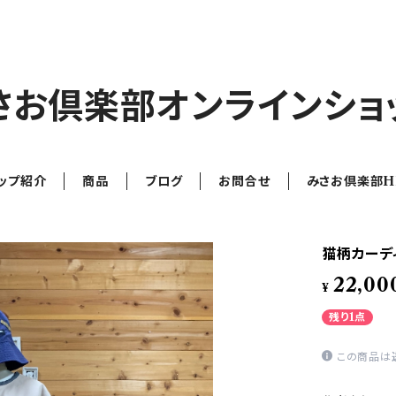
さお倶楽部オンラインショ
ップ紹介
商品
ブログ
お問合せ
みさお倶楽部H
猫柄カーディ
22,00
¥
残り1点
この商品は