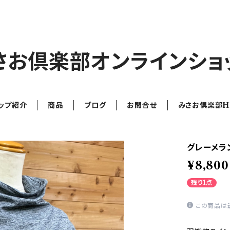
さお倶楽部オンラインショ
ップ紹介
商品
ブログ
お問合せ
みさお倶楽部H
グレーメラン
¥8,800
残り1点
この商品は