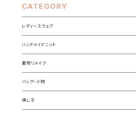
CATEGORY
レディースウェア
トップス
ハンドメイドニット
ワンピース
春・夏シーズン
着物リメイク
スカート
秋・冬シーズン
トップス
バッグ・小物
パンツ
スカート
バッグ
挿し子
オーバーオール他
パンツ・オーバーオール
その他