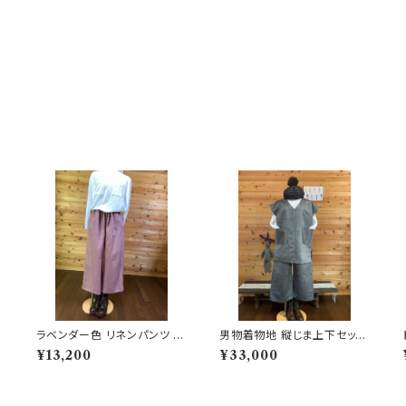
ラベンダー色 リネンパンツ 2
男物着物地 縦じま上下セット
02506251649
202502131019
¥13,200
¥33,000