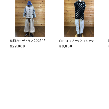
猫柄カーディガン 20250525
白ドットｘブラック Ｔシャツ 20
1646
2506251701
¥22,000
¥8,800