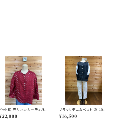
ドット柄 赤リネンカーディガン
ブラックデニムベスト 20250
202505231522
6251715
¥22,000
¥16,500