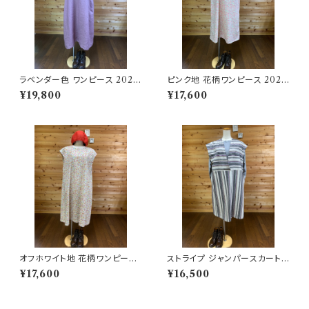
ラベンダー色 ワンピース 2025
ピンク地 花柄ワンピース 2025
06251751
06251750
¥19,800
¥17,600
オフホワイト地 花柄ワンピース
ストライプ ジャンパースカート 2
202506251749
02506251721
¥17,600
¥16,500