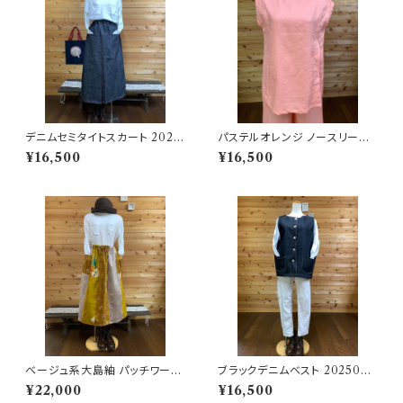
デニムセミタイトスカート 2025
パステルオレンジ ノースリーブ
05131102
プルオーバー 202506251653
¥16,500
¥16,500
ベージュ系大島紬 パッチワーク
ブラックデニムベスト 2025062
スカート 202504111110
51715
¥22,000
¥16,500