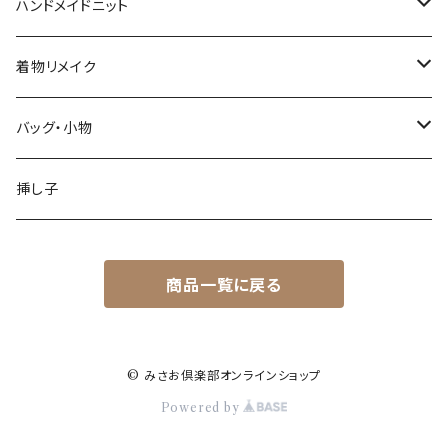
トップス
ハンドメイドニット
ワンピース
春・夏シーズン
着物リメイク
スカート
秋・冬シーズン
トップス
バッグ・小物
パンツ
スカート
バッグ
挿し子
オーバーオール他
パンツ・オーバーオール
その他
商品一覧に戻る
ワンピース
セット
© みさお倶楽部オンラインショップ
Powered by