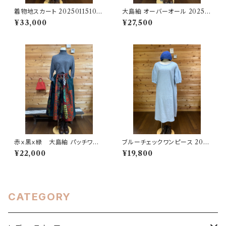
着物地スカート 20250115100
大島紬 オーバーオール 20250
3
1051239
¥33,000
¥27,500
赤ｘ黒ｘ緑 大島紬 パッチワー
ブルーチェックワンピース 2025
クスカート 202504151711
06251746
¥22,000
¥19,800
CATEGORY