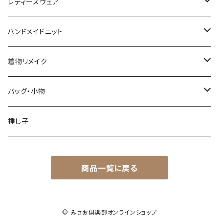
レディースウェア
トップス
ハンドメイドニット
ワンピース
春・夏シーズン
着物リメイク
スカート
秋・冬シーズン
トップス
バッグ・小物
パンツ
スカート
バッグ
挿し子
オーバーオール他
パンツ・オーバーオール
その他
商品一覧に戻る
ワンピース
セット
© みさお倶楽部オンラインショップ