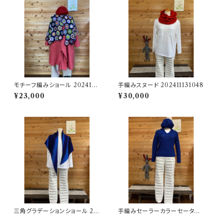
モチーフ編みショール 2024111
手編みスヌード 202411131048
11302
¥23,000
¥30,000
三角グラデーションショール 20
手編みセーラーカラーセーター