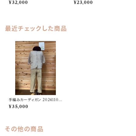
2411151327
202411121351
¥32,000
¥23,000
最近チェックした商品
手編みカーディガン 20241102
1101
¥35,000
その他の商品