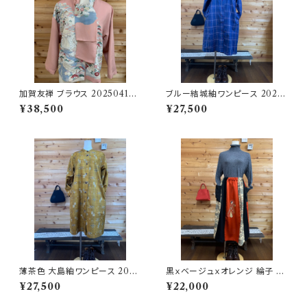
加賀友禅 ブラウス 202504151
ブルー結城紬ワンピース 2025
708
04151704
¥38,500
¥27,500
薄茶色 大島紬ワンピース 2025
黒ｘベージュｘオレンジ 綸子 パ
04151703
ッチワークスカート 202504151
¥27,500
¥22,000
715