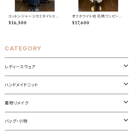
コットンジャージセミタイトスカ
オフホワイト地 花柄ワンピース
ート 202505141609
202506251749
¥16,500
¥17,600
CATEGORY
レディースウェア
トップス
ハンドメイドニット
ワンピース
春・夏シーズン
着物リメイク
スカート
秋・冬シーズン
トップス
バッグ・小物