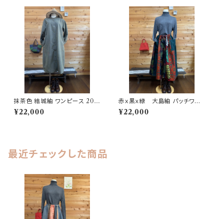
抹茶色 結城紬 ワンピース 202
赤ｘ黒ｘ緑 大島紬 パッチワー
504120929
クスカート 202504151711
¥22,000
¥22,000
最近チェックした商品