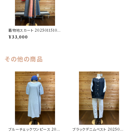
着物地スカート 20250115100
3
¥33,000
その他の商品
ブルーチェックワンピース 2025
ブラックデニムベスト 2025062
06251746
51715