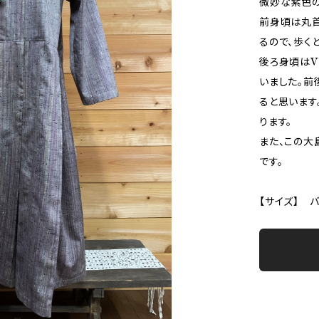
微妙な紫色の
前身頃は丸首
るので、歩く
後ろ身頃はV
いました。前
ると思います
ります。
また、この大
です。
【サイズ】 バ