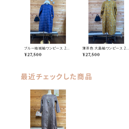
ブルー結城紬ワンピース 202
薄茶色 大島紬ワンピース 20
504151704
2504151703
¥27,500
¥27,500
最近チェックした商品