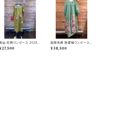
銘仙 花柄ワンピース 20250
加賀友禅 色留袖ワンピース 2
4081328
02503161427
¥27,500
¥38,500