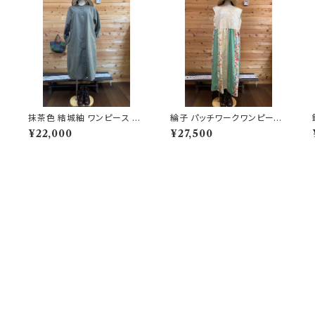
抹茶色 結城紬 ワンピース 20
綸子 パッチワークワンピース
2504120929
202504111115
¥22,000
¥27,500