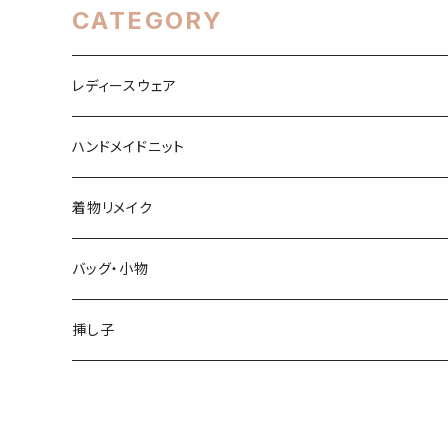
CATEGORY
レディースウェア
トップス
ハンドメイドニット
ワンピース
春・夏シーズン
着物リメイク
スカート
秋・冬シーズン
トップス
バッグ・小物
パンツ
スカート
バッグ
挿し子
オーバーオール他
パンツ・オーバーオール
その他