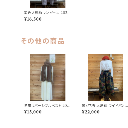
紫色大島紬ワンピース 2025
01291642
¥16,500
その他の商品
冬用リバーシブルベスト 202
黒ｘ花柄 大島紬 ワイドパン
411021058
202504111106
¥15,000
¥22,000