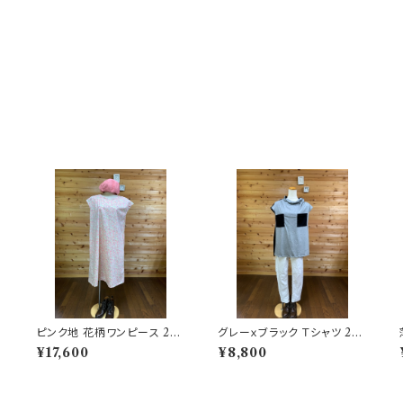
ツ
ピンク地 花柄ワンピース 202
グレーｘブラック Ｔシャツ 202
506251750
506251700
¥17,600
¥8,800