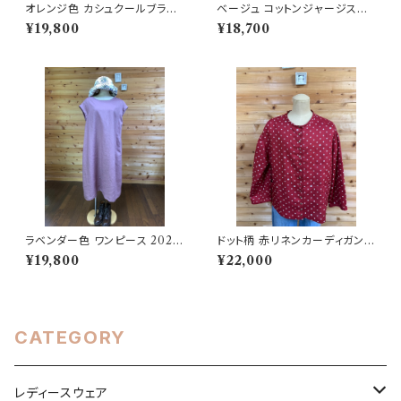
オレンジ色 カシュクールブラウ
ベージュ コットンジャージスカ
ス 202505191322
ート 202505241021
¥19,800
¥18,700
ラベンダー色 ワンピース 2025
ドット柄 赤リネンカーディガン2
06251751
02505231522
¥19,800
¥22,000
CATEGORY
レディースウェア