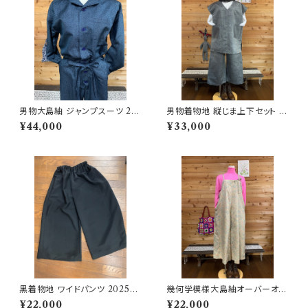
男物大島紬 ジャンプスーツ 20
男物着物地 縦じま上下セット 2
2502141357
02502131019
¥44,000
¥33,000
黒着物地 ワイドパンツ 202502
幾何学模様大島紬オーバーオー
101029
ル 202501291654
¥22,000
¥22,000