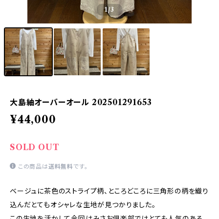
1
/3
大島紬オーバーオール 202501291653
¥44,000
SOLD OUT
この商品は
送料無料
です。
ベージュに茶色のストライプ柄、ところどころに三角形の柄を織り
込んだとてもオシャレな生地が見つかりました。
この生地を活かして今回はみさお倶楽部ではとても人気のある