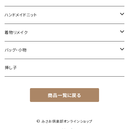
トップス
ハンドメイドニット
ワンピース
春・夏シーズン
着物リメイク
スカート
秋・冬シーズン
トップス
バッグ・小物
パンツ
スカート
バッグ
挿し子
オーバーオール他
パンツ・オーバーオール
その他
商品一覧に戻る
ワンピース
セット
© みさお倶楽部オンラインショップ